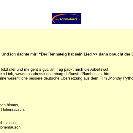
nd ich dachte mir: “Der Rennsteig hat sein Lied >> dann braucht der O
n Holzfäller und mir geht´s gut, am Tag packt mich die Arbeitswut.
 ein Link, www.crossdressinghamburg.de/funstuff/lumberjack.html
h eine wesentliche bessere deutsche Übersetzung aus dem Film „Monthy Pytho
hoch hinaus,
r Höhenrausch.
och hinaus,
Höhenrausch.