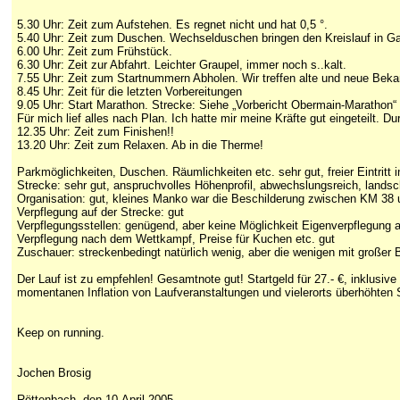
5.30 Uhr: Zeit zum Aufstehen. Es regnet nicht und hat 0,5 °.
5.40 Uhr: Zeit zum Duschen. Wechselduschen bringen den Kreislauf in G
6.00 Uhr: Zeit zum Frühstück.
6.30 Uhr: Zeit zur Abfahrt. Leichter Graupel, immer noch s..kalt.
7.55 Uhr: Zeit zum Startnummern Abholen. Wir treffen alte und neue Beka
8.45 Uhr: Zeit für die letzten Vorbereitungen
9.05 Uhr: Start Marathon. Strecke: Siehe „Vorbericht Obermain-Marathon“
Für mich lief alles nach Plan. Ich hatte mir meine Kräfte gut eingeteilt. Du
12.35 Uhr: Zeit zum Finishen!!
13.20 Uhr: Zeit zum Relaxen. Ab in die Therme!
Parkmöglichkeiten, Duschen. Räumlichkeiten etc. sehr gut, freier Eintritt
Strecke: sehr gut, anspruchvolles Höhenprofil, abwechslungsreich, landsc
Organisation: gut, kleines Manko war die Beschilderung zwischen KM 38 
Verpflegung auf der Strecke: gut
Verpflegungsstellen: genügend, aber keine Möglichkeit Eigenverpflegung
Verpflegung nach dem Wettkampf, Preise für Kuchen etc. gut
Zuschauer: streckenbedingt natürlich wenig, aber die wenigen mit großer 
Der Lauf ist zu empfehlen! Gesamtnote gut! Startgeld für 27.- €, inklusive 
momentanen Inflation von Laufveranstaltungen und vielerorts überhöhten S
Keep on running.
Jochen Brosig
Röttenbach, den 10.April 2005