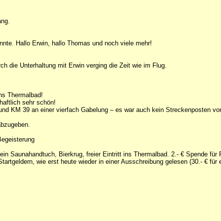
ang.
nnte. Hallo Erwin, hallo Thomas und noch viele mehr!
rch die Unterhaltung mit Erwin verging die Zeit wie im Flug.
 ins Thermalbad!
haftlich sehr schön!
und KM 39 an einer vierfach Gabelung – es war auch kein Streckenposten vor
 abzugeben.
Begeisterung
ein Saunahandtuch, Bierkrug, freier Eintritt ins Thermalbad. 2.- € Spende für 
tartgeldern, wie erst heute wieder in einer Ausschreibung gelesen (30.- € fü