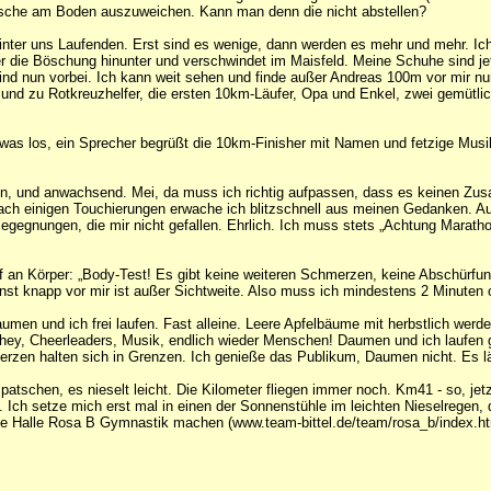
usche am Boden auszuweichen. Kann man denn die nicht abstellen?
nter uns Laufenden. Erst sind es wenige, dann werden es mehr und mehr. Ich g
er die Böschung hinunter und verschwindet im Maisfeld. Meine Schuhe sind j
nd nun vorbei. Ich kann weit sehen und finde außer Andreas 100m vor mir nur
 und zu Rotkreuzhelfer, die ersten 10km-Läufer, Opa und Enkel, zwei gemütli
 was los, ein Sprecher begrüßt die 10km-Finisher mit Namen und fetzige Musik
, und anwachsend. Mei, da muss ich richtig aufpassen, dass es keinen Zusa
ch einigen Touchierungen erwache ich blitzschnell aus meinen Gedanken. Aufg
gegnungen, die mir nicht gefallen. Ehrlich. Ich muss stets „Achtung Marath
n Körper: „Body-Test! Es gibt keine weiteren Schmerzen, keine Abschürfunge
knapp vor mir ist außer Sichtweite. Also muss ich mindestens 2 Minuten of
men und ich frei laufen. Fast alleine. Leere Apfelbäume mit herbstlich wer
ey, Cheerleaders, Musik, endlich wieder Menschen! Daumen und ich laufen gut, 
zen halten sich in Grenzen. Ich genieße das Publikum, Daumen nicht. Es lä
patschen, es nieselt leicht. Die Kilometer fliegen immer noch. Km41 - so, j
ch setze mich erst mal in einen der Sonnenstühle im leichten Nieselregen, da
ene Halle Rosa B Gymnastik machen (www.team-bittel.de/team/rosa_b/index.ht