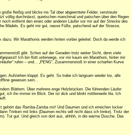
rüße fleißig und blicke ins Tal über abgeerntete Felder, verstreute
etzt völlig durchnässt, quietschen manchmal und patschen über den Regen
 noch entfernt den einen oder anderen Läufer vor mir auf der Strecke des
che Mädels. Es geht mir gut, nasse Füße, patschend auf der Strasse,
 dazu. Wir Marathonis werden hinten vorbei geleitet. Doch da werde ich
mmenstoß gibt. Schon auf der Geraden trotz weiter Sicht, denn viele
epasst! Ich bin flott unterwegs, vor mir kaum ein Marathoni, hinter mir
onläufer“ rufen – und... „PENG“, Zusammenstoß in einer scharfen Kurve
n. Aufstehen klappt. Es geht. So trabe ich langsam wieder los, alle
fline gewesen sein...
dendem Blättern. Über mehrere enge Holzbrücken. Die führenden Läufer
ich ihn immer im Blick. Der ist dick und blinkt mittlerweile lila. Ich
uft.
etzt gehört das Ramba-Zamba mir! Und Daumen und ich erreichen locker
nn Trinken mit links (Daumen rechts will nicht dass ich trinke). Trotz der
m). Tut gut. Und gleich von dort aus, ahhhh, in die warme Dusche. Das