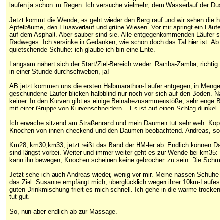
laufen ja schon im Regen. Ich versuche vielmehr, dem Wasserlauf der D
Jetzt kommt die Wende, es geht wieder den Berg rauf und wir sehen die hi
Apfelbäume, den Flussverlauf und grüne Wiesen. Vor mir springt ein Läuf
auf dem Asphalt. Aber sauber sind sie. Alle entgegenkommenden Läufer si
Radweges. Ich versinke in Gedanken, wie schön doch das Tal hier ist. Ab
quietschende Schuhe: ich glaube ich bin eine Ente.
Langsam nähert sich der Start/Ziel-Bereich wieder. Ramba-Zamba, richtig
in einer Stunde durchschweben, ja!
AB jetzt kommen uns die ersten Halbmarathon-Läufer entgegen, in Mengen
geschundene Läufer blicken halbblind nur noch vor sich auf den Boden. Na
keiner. In den Kurven gibt es einige Beinahezusammenstöße, sehr enge Be
mit einer Gruppe von Kurvenschneidern... Es ist auf einen Schlag dunkel.
Ich erwache sitzend am Straßenrand und mein Daumen tut sehr weh. Kopf a
Knochen von innen checkend und den Daumen beobachtend. Andreas, sonst 
Km28, km30,km33, jetzt reißt das Band der HM-ler ab. Endlich können Dau
sind längst vorbei. Weiter und immer weiter geht es zur Wende bei km35: h
kann ihn bewegen, Knochen scheinen keine gebrochen zu sein. Die Schmer
Jetzt sehe ich auch Andreas wieder, wenig vor mir. Meine nassen Schuhe 
das Ziel. Susanne empfängt mich, überglücklich wegen ihrer 10km-Laufes. I
guten Drinkmischung friert es mich schnell. Ich gehe in die warme trock
tut gut.
So, nun aber endlich ab zur Massage.