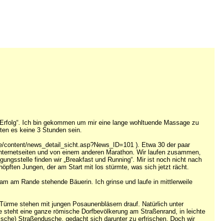
l Erfolg“. Ich bin gekommen um mir eine lange wohltuende Massage zu
lten es keine 3 Stunden sein.
e/content/news_detail_sicht.asp?News_ID=101 ). Etwa 30 der paar
n Internetseiten und von einem anderen Marathon. Wir laufen zusammen,
ungsstelle finden wir „Breakfast und Running“. Mir ist noch nicht nach
höpften Jungen, der am Start mit los stürmte, was sich jetzt rächt.
am am Rande stehende Bäuerin. Ich grinse und laufe in mittlerweile
Türme stehen mit jungen Posaunenbläsern drauf. Natürlich unter
e steht eine ganze römische Dorfbevölkerung am Straßenrand, in leichte
sche) Straßendusche, gedacht sich darunter zu erfrischen. Doch wir