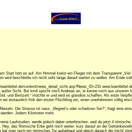
 Start hört es auf. Am Himmel kreist ein Flieger mit dem Transparent „Vie
nen wird beschließe ich nicht sehr lange darauf warten zu wollen. Am Ende sol
.teambittel.de/content/news_detail_sicht.asp?News_ID=231 www.teambittel.d
 sie außer Sicht. Bei km4 spricht mich Andreas an, er kenne mich aus unsere
. und Bestzeit “ möchte er und wird es grandios schaffen. Als erste Verpfleg
 wir erstaunlich früh den ersten Flüchtling ein, einen unerfahrenen völlig ersc
seln. Die Strasse ist nass. „Regnet’s oder schwitzen Sie?“, fragt eine eins
 werden. Jedem Kilometer mehr.
ine Laufstudien, werde jedoch dabei unterbrochen, weil da jetzt 4 römische 
 Hey, das Römische Erbe geht noch weiter: kurz darauf an der Getränkestell
 hat man noch ein römisches Tor aufgebaut und gleich danach die (nicht römi