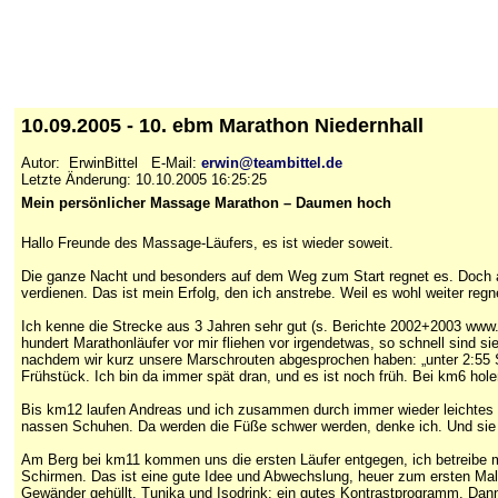
10.09.2005 - 10. ebm Marathon Niedernhall
Autor: ErwinBittel E-Mail:
erwin@teambittel.de
Letzte Änderung: 10.10.2005 16:25:25
Mein persönlicher Massage Marathon – Daumen hoch
Hallo Freunde des Massage-Läufers, es ist wieder soweit.
Die ganze Nacht und besonders auf dem Weg zum Start regnet es. Doch am
verdienen. Das ist mein Erfolg, den ich anstrebe. Weil es wohl weiter reg
Ich kenne die Strecke aus 3 Jahren sehr gut (s. Berichte 2002+2003 www
hundert Marathonläufer vor mir fliehen vor irgendetwas, so schnell sind
nachdem wir kurz unsere Marschrouten abgesprochen haben: „unter 2:55 Std
Frühstück. Ich bin da immer spät dran, und es ist noch früh. Bei km6 holen
Bis km12 laufen Andreas und ich zusammen durch immer wieder leichtes Nie
nassen Schuhen. Da werden die Füße schwer werden, denke ich. Und sie
Am Berg bei km11 kommen uns die ersten Läufer entgegen, ich betreibe me
Schirmen. Das ist eine gute Idee und Abwechslung, heuer zum ersten Mal.
Gewänder gehüllt. Tunika und Isodrink: ein gutes Kontrastprogramm. Dann