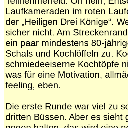
Teilnehmerfeld. Oh nein, Ents
Laufkameraden im roten Laufdr
der „Heiligen Drei Könige“. W
sicher nicht. Am Streckenran
ein paar mindestens 80-jähri
Schals und Kochlöffeln zu. Koc
schmiedeeiserne Kochtöpfe ni
was für eine Motivation, allm
feeling, eben.
Die erste Runde war viel zu sc
dritten Büssen. Aber es sieht 
gegen halten, das wird eine n