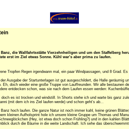
stein
 Banz, die Wallfahrtsstätte Vierzehnheiligen und um den Staffelberg her
tete erst im Ziel etwas Sonne. Kühl war’s aber prima zu laufen.
lorene Tropfen Regen irgendwann mal, ein paar Windpassagen, und 8 Grad. Es g
t der Ausgabe der Startunterlagen ist gut ausgeschildert, die Halle geräumig
. Eh, doch wieder eine große Truppe von Lauffreunden. Wir alle bestaunen de
 andere entdecken schon, was sie nach dem Laufen essen werden: Kuchenbüffe
 doch es ist trocken und windstill. In Shorts stehe ich und warte bis ganz zul
nni (mit dem ich ins Ziel laufen werde) und schon geht’s ab...
r Banz hoch laufen. Die ganze Natur ist noch immer kahl, keine grünen Blätte
m kleinen Aufholsprint hole ich unsere kleine Gruppe um Thomas und Manuela
 Schneeglöckchen (Hey, ist etwa doch schon Frühling?) und in den kahlen Blät
ernblick durch die Bäume in die weite Landschaft. Ich sehe das überschwemmt