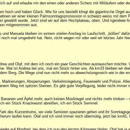
h auf und erlaube mir den einen oder anderen Scherz mit Mitläufern oder dem
ligen hoch und haben Glück. Wie für uns bestellt klingt die gigantische Orgel 
gebnen wir einer kleinen Palmsonntagsprozession in schwarz-weiss mit dem P
st gewählt wurde. Jetzt sind wir auf dem Hochplateau, oben. Und irgendwie f
schon mitgenommen aus.
und Manuela bleiben im extrem steilen Anstieg im Laufschritt, „büßen“ dafür 
 noch mal umgedreht hat. Nein, nicht wegen mir oder weil wir letztes Jahr h
rea und Olaf, mit dem ich noch ein paar Geschichten austauschen möchte. 
e. Mal ist Andrea bei uns, mal ein Stück hinter uns. Ab km33 bleiben wir d
 dem Berg. Die Wege sind nun nicht mehr so abwechslungsreich wie in der ers
ert. Markierungen, Absperrungen, Verkehrsregelung, Feuerwehr und Polizei. All
benem Weg mit spitzen Steinen. Es gibt gute Verpflegung, leider nicht immer
e Bananen und Äpfel mehr, auch keinen Müsliriegel und nichts mehr trinken 
 sich ein Stück Knackwurst abreißen, ich ein Stück Semmel.
 Park des Kurzentrums, wo viele Senioren spazieren gehen und ihr Sonntagsg
erum laufen kann. Olaf und ich sind immer noch übermütig, jetzt bei km41, l
eder auf Manfred, bei dem ich nun den letzten Kilometer bleibe. Olaf hat ja s