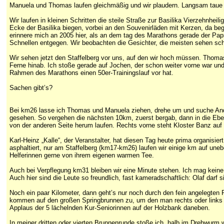
Manuela und Thomas laufen gleichmäßig und wir plaudern. Langsam taue ic
Wir laufen in kleinen Schritten die steile Straße zur Basilika Vierzehnhei
Ecke der Basilika biegen, vorbei an den Souvenirläden mit Kerzen, da be
erinnere mich an 2005 hier, als an dem tag des Marathons gerade der Pap
Schnellen entgegen. Wir beobachten die Gesichter, die meisten sehen 
Wir sehen jetzt den Staffelberg vor uns, auf den wir hoch müssen. Thomas 
Ferne hinab. Ich stoße gerade auf Jochen, der schon weiter vorne war und
Rahmen des Marathons einen 50er-Trainingslauf vor hat.
Sachen gibt’s?
Bei km26 lasse ich Thomas und Manuela ziehen, drehe um und suche And
gesehen. So vergehen die nächsten 10km, zuerst bergab, dann in die Eben
von der anderen Seite herum laufen. Rechts vorne steht Kloster Banz auf
Karl-Heinz „Kalle“, der Veranstalter, hat diesen Tag heute prima organisi
asphaltiert, nur am Staffelberg (km17-km26) laufen wir einige km auf une
Helferinnen gerne von ihrem eigenen warmen Tee.
Auch bei Verpflegung km31 bleiben wir eine Minute stehen. Ich mag kein
Auch hier sind die Leute so freundlich, fast kameradschaftlich: Olaf darf
Noch ein paar Kilometer, dann geht’s nur noch durch den fein angelegten
kommen auf den großen Springbrunnen zu, um den man rechts oder links h
Applaus der 5 lächelnden Kur-Seniorinnen auf der Holzbank daneben.
In meiner dritten oder vierten Brunnenrunde stoße ich, halb im Drehwurm wi