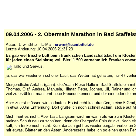
09.04.2006 - 2. Obermain Marathon in Bad Staffel
Autor: ErwinBittel E-Mail:
erwin@teambittel.de
Letzte Änderung: 10.04.2006 21:31:23
Es gab viel frische Luft beim fränkischen Landschaftslauf um Kloster
für jeden einen Steinkrug voll Bier! 1.500 vornehmlich Franken erwar
Hallo und Servus,
ja, das war wieder ein schöner Lauf, das Wetter hat gehalten, nur 47 ver
Morgendliche Anfahrt (gähn): die Adam-Riese-Halle in Bad Staffelstein mi
Thomas, Olaf+Andrea, Manuela, Hilmar, Peter, Jochen, Uli, Rainer und ich
viel zu erzählen, man lernt neue Freunde kennen, und der eine oder die
Aber zuerst müssen wir los laufen. Es ist echt kalt draußen, keine 5 Grad,
in etwa 500m Entfernung. Dort grüße ich noch schnell Achim, stoße auf Ma
Mich friert es nicht. Aber fast. Langsam wird mir warm als wir zum Kloste
meinen Schuh neu zu schnüren, denn der übergroße Chip drückt. Nach eine
kalt, ich trinke noch nicht. Kurz danach geht es wieder bergab, vorbei an
mir etwas. Blätter an den Ästen. Andererseits habe ich so einen guten F