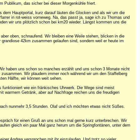
 Publikum, das sicher bei dieser Morgenkühle friert.
aus dem Hauptportal, kurz darauf läuten die Glocken und als wir um die
farrer in rot-weiss vorneweg. Na, das passt ja, sage ich zu Thomas und
inden wir uns plötzlich schon bei km20 wieder. Längst kommen uns die
aber oben, schnaufend. Wir bleiben eine Weile stehen, blicken in die
ier grandiose 42km zusammen gelaufen sind, sondern weil er heute im
Wir haben uns schon so manches erzählt und uns schon 3 Monate nicht
rei zusammen. Wir plaudern immer noch während wir um den Staffelberg
ten Hälfte, wir können weit sehen.
es funktioniert wie ein fränkisches Uhrwerk. Die Wege sind meist
 mit warmem Getränk, aber auf Nachfrage reichen uns die freudigen
– nach nunmehr 3,5 Stunden. Olaf und ich möchten etwas nicht Süßes.
espräch für einen Gruß an uns schon mal gerne kurz unterbrechen. Wir
aufen gleich ein paar Mal ganz herum um die Springfontänen, unter dem
einer Andrea versprochen mit ihr einzulaufen. Und trotz so vieler