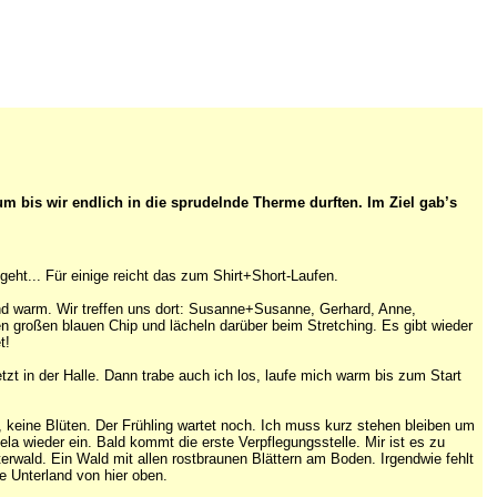
um bis wir endlich in die sprudelnde Therme durften. Im Ziel gab’s
eht... Für einige reicht das zum Shirt+Short-Laufen.
 und warm. Wir treffen uns dort: Susanne+Susanne, Gerhard, Anne,
n großen blauen Chip und lächeln darüber beim Stretching. Es gibt wieder
t!
etzt in der Halle. Dann trabe auch ich los, laufe mich warm bis zum Start
r, keine Blüten. Der Frühling wartet noch. Ich muss kurz stehen bleiben um
 wieder ein. Bald kommt die erste Verpflegungsstelle. Mir ist es zu
terwald. Ein Wald mit allen rostbraunen Blättern am Boden. Irgendwie fehlt
e Unterland von hier oben.