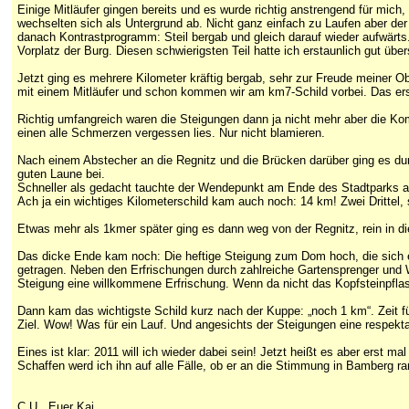
Einige Mitläufer gingen bereits und es wurde richtig anstrengend für mich
wechselten sich als Untergrund ab. Nicht ganz einfach zu Laufen aber der 
danach Kontrastprogramm: Steil bergab und gleich darauf wieder aufwärts
Vorplatz der Burg. Diesen schwierigsten Teil hatte ich erstaunlich gut übe
Jetzt ging es mehrere Kilometer kräftig bergab, sehr zur Freude meiner O
mit einem Mitläufer und schon kommen wir am km7-Schild vorbei. Das erste
Richtig umfangreich waren die Steigungen dann ja nicht mehr aber die Komb
einen alle Schmerzen vergessen lies. Nur nicht blamieren.
Nach einem Abstecher an die Regnitz und die Brücken darüber ging es dur
guten Laune bei.
Schneller als gedacht tauchte der Wendepunkt am Ende des Stadtparks a
Ach ja ein wichtiges Kilometerschild kam auch noch: 14 km! Zwei Dritte
Etwas mehr als 1kmer später ging es dann weg von der Regnitz, rein in d
Das dicke Ende kam noch: Die heftige Steigung zum Dom hoch, die sich 
getragen. Neben den Erfrischungen durch zahlreiche Gartensprenger und
Steigung eine willkommene Erfrischung. Wenn da nicht das Kopfsteinpflas
Dann kam das wichtigste Schild kurz nach der Kuppe: „noch 1 km“. Zeit fü
Ziel. Wow! Was für ein Lauf. Und angesichts der Steigungen eine respektab
Eines ist klar: 2011 will ich wieder dabei sein! Jetzt heißt es aber ers
Schaffen werd ich ihn auf alle Fälle, ob er an die Stimmung in Bamberg 
C.U., Euer Kai