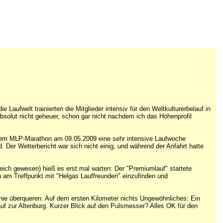
aufwelt trainierten die Mitglieder intensiv für den Weltkulturerbelauf in
bsolut nicht geheuer, schon gar nicht nachdem ich das Höhenprofil
 dem MLP-Marathon am 09.05.2009 eine sehr intensive Laufwoche
Der Wetterbericht war sich nicht einig, und während der Anfahrt hatte
eich gewesen) hieß es erst mal warten: Der "Premiumlauf" startete
h am Treffpunkt mit "Helgas Lauffreunden" einzufinden und
linie überqueren. Auf dem ersten Kilometer nichts Ungewöhnliches: Ein
f zur Altenburg. Kurzer Blick auf den Pulsmesser? Alles OK für den