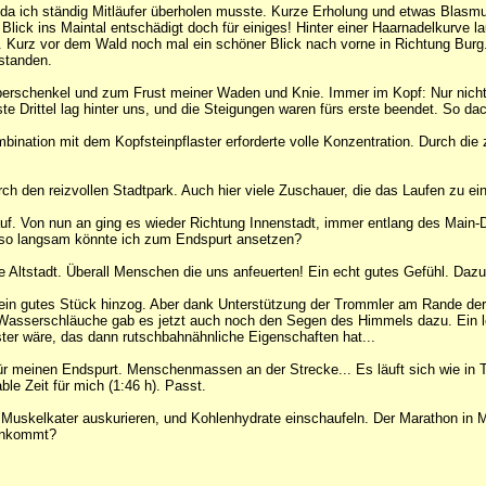
, da ich ständig Mitläufer überholen musste. Kurze Erholung und etwas Blasmu
Blick ins Maintal entschädigt doch für einiges! Hinter einer Haarnadelkurve 
. Kurz vor dem Wald noch mal ein schöner Blick nach vorne in Richtung Burg
rstanden.
berschenkel und zum Frust meiner Waden und Knie. Immer im Kopf: Nur nicht z
 Drittel lag hinter uns, und die Steigungen waren fürs erste beendet. So da
ination mit dem Kopfsteinpflaster erforderte volle Konzentration. Durch die 
ch den reizvollen Stadtpark. Auch hier viele Zuschauer, die das Laufen zu 
uf. Von nun an ging es wieder Richtung Innenstadt, immer entlang des Main
l, so langsam könnte ich zum Endspurt ansetzen?
ie Altstadt. Überall Menschen die uns anfeuerten! Ein echt gutes Gefühl. Da
ein gutes Stück hinzog. Aber dank Unterstützung der Trommler am Rande der
 Wasserschläuche gab es jetzt auch noch den Segen des Himmels dazu. Ein 
ter wäre, das dann rutschbahnähnliche Eigenschaften hat...
r meinen Endspurt. Menschenmassen an der Strecke... Es läuft sich wie in Tra
le Zeit für mich (1:46 h). Passt.
t mal Muskelkater auskurieren, und Kohlenhydrate einschaufeln. Der Marathon i
rankommt?