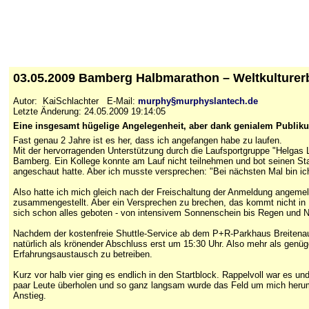
03.05.2009 Bamberg Halbmarathon – Weltkulture
Autor: KaiSchlachter E-Mail:
murphy§murphyslantech.de
Letzte Änderung: 24.05.2009 19:14:05
Eine insgesamt hügelige Angelegenheit, aber dank genialem Publiku
Fast genau 2 Jahre ist es her, dass ich angefangen habe zu laufen.
Mit der hervorragenden Unterstützung durch die Laufsportgruppe "Helgas La
Bamberg. Ein Kollege konnte am Lauf nicht teilnehmen und bot seinen Star
angeschaut hatte. Aber ich musste versprechen: "Bei nächsten Mal bin ic
Also hatte ich mich gleich nach der Freischaltung der Anmeldung angeme
zusammengestellt. Aber ein Versprechen zu brechen, das kommt nicht in F
sich schon alles geboten - von intensivem Sonnenschein bis Regen und 
Nachdem der kostenfreie Shuttle-Service ab dem P+R-Parkhaus Breitenau re
natürlich als krönender Abschluss erst um 15:30 Uhr. Also mehr als genü
Erfahrungsaustausch zu betreiben.
Kurz vor halb vier ging es endlich in den Startblock. Rappelvoll war es u
paar Leute überholen und so ganz langsam wurde das Feld um mich herum 
Anstieg.