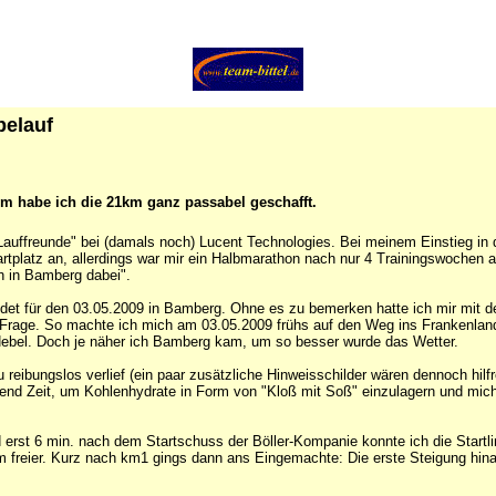
rbelauf
m habe ich die 21km ganz passabel geschafft.
uffreunde" bei (damals noch) Lucent Technologies. Bei meinem Einstieg in die L
tplatz an, allerdings war mir ein Halbmarathon nach nur 4 Trainingswochen a
h in Bamberg dabei".
ldet für den 03.05.2009 in Bamberg. Ohne es zu bemerken hatte ich mir mit
rage. So machte ich mich am 03.05.2009 frühs auf den Weg ins Frankenland. 
Nebel. Doch je näher ich Bamberg kam, um so besser wurde das Wetter.
ibungslos verlief (ein paar zusätzliche Hinweisschilder wären dennoch hilfr
gend Zeit, um Kohlenhydrate in Form von "Kloß mit Soß" einzulagern und mic
nd erst 6 min. nach dem Startschuss der Böller-Kompanie konnte ich die Start
freier. Kurz nach km1 gings dann ans Eingemachte: Die erste Steigung hinau