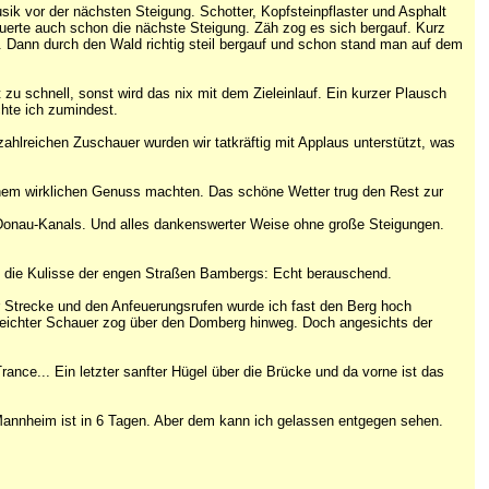
sik vor der nächsten Steigung. Schotter, Kopfsteinpflaster und Asphalt
lauerte auch schon die nächste Steigung. Zäh zog es sich bergauf. Kurz
. Dann durch den Wald richtig steil bergauf und schon stand man auf dem
u schnell, sonst wird das nix mit dem Zieleinlauf. Ein kurzer Plausch
chte ich zumindest.
zahlreichen Zuschauer wurden wir tatkräftig mit Applaus unterstützt, was
einem wirklichen Genuss machten. Das schöne Wetter trug den Rest zur
-Donau-Kanals. Und alles dankenswerter Weise ohne große Steigungen.
zu die Kulisse der engen Straßen Bambergs: Echt berauschend.
 Strecke und den Anfeuerungsrufen wurde ich fast den Berg hoch
leichter Schauer zog über den Domberg hinweg. Doch angesichts der
nce... Ein letzter sanfter Hügel über die Brücke und da vorne ist das
n Mannheim ist in 6 Tagen. Aber dem kann ich gelassen entgegen sehen.