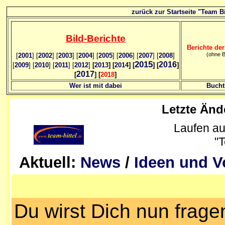
zurück zur Startseite "Team Bi
Bild
-B
erichte
Berichte der
(ohne B
[
2001
]
[
2002
]
[
2003
] [
2004
] [
2005
] [
2006
]
[
2007
]
[
2008
]
2015
2016
[
2009
] [
2010
] [
2011
] [
2012
]
[
2013
] [
2014
] [
] [
]
2017
[
] [
2018
]
Wer ist mit dabei
Bucht
Letzte Än
Laufen au
"T
Aktuell:
News
/
Ideen und 
Du wirst Dich nun frage