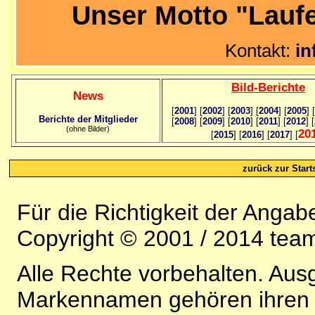
Unser Motto "Lauf
Kontakt:
in
Bild
-B
erichte
News
[
2001
]
[
2002
]
[
2003
] [
2004
] [
2005
] [
Berichte der Mitglieder
[
2008
] [
2009
] [
2010
] [
2011
] [
2012
] [
(ohne Bilder)
20
[
2015
] [
2016
] [
2017
] [
zurück zur Starts
Für die Richtigkeit der Anga
Copyright © 2001 / 2014 team
Alle Rechte vorbehalten. Au
Markennamen gehören ihren j