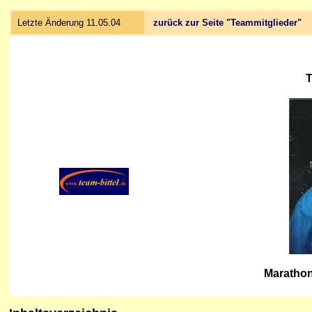
Letzte Änderung 11.05.04
zurück zur Seite "Teammitglieder"
T
Marathonl