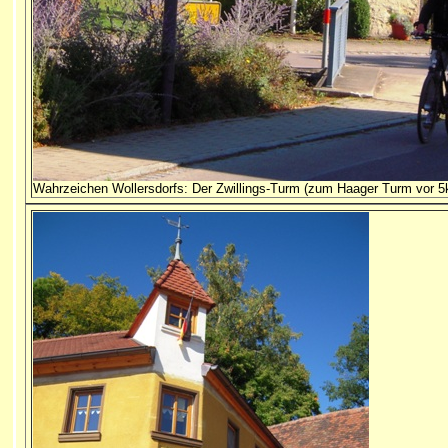
Wahrzeichen Wollersdorfs: Der Zwillings-Turm (zum Haager Turm vor 