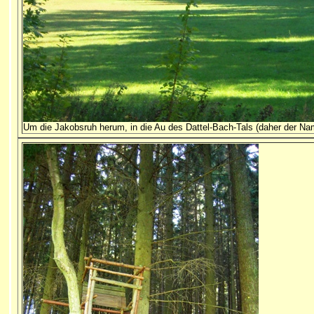
Um die Jakobsruh herum, in die Au des Dattel-Bach-Tals (daher der N