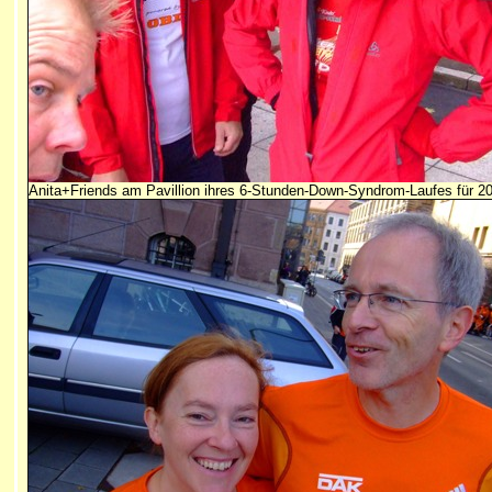
Anita+Friends am Pavillion ihres 6-Stunden-Down-Syndrom-Laufes für 2