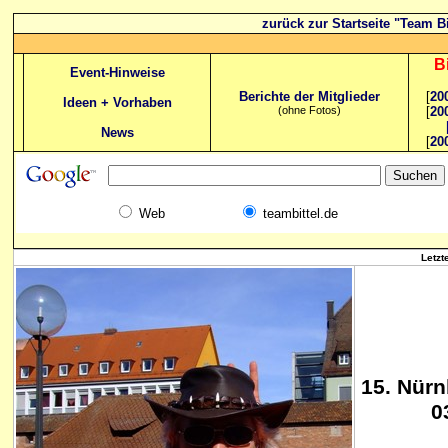
zurück zur Startseite "Team Bi
B
Event-Hinweise
Berichte der Mitglieder
[
20
Ideen + Vorhaben
(ohne Fotos)
[
20
News
[
20
Web
teambittel.de
Letzt
15. Nürn
0