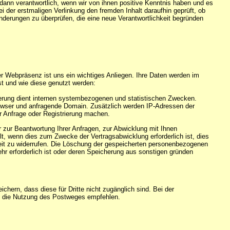
r dann verantwortlich, wenn wir von ihnen positive Kenntnis haben und es
der erstmaligen Verlinkung den fremden Inhalt daraufhin geprüft, ob
eränderungen zu überprüfen, die eine neue Verantwortlichkeit begründen
r Webpräsenz ist uns ein wichtiges Anliegen. Ihre Daten werden im
t und wie diese genutzt werden:
icherung dient internen systembezogenen und statistischen Zwecken.
rowser und anfragende Domain. Zusätzlich werden IP-Adressen der
r Anfrage oder Registrierung machen.
zur Beantwortung Ihrer Anfragen, zur Abwicklung mit Ihnen
t, wenn dies zum Zwecke der Vertragsabwicklung erforderlich ist, dies
rzeit zu widerrufen. Die Löschung der gespeicherten personenbezogenen
ehr erforderlich ist oder deren Speicherung aus sonstigen gründen
ern, dass diese für Dritte nicht zugänglich sind. Bei der
nen die Nutzung des Postweges empfehlen.