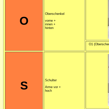
Oberschenkel
O
vorne +
innen +
hinten
O1 (Oberschen
Schulter
S
Arme vor +
hoch