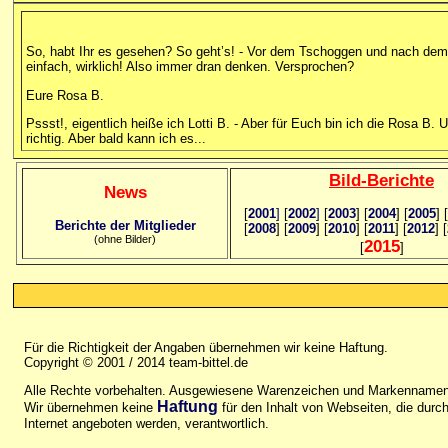
So, habt Ihr es gesehen? So geht’s! - Vor dem Tschoggen und nach dem
einfach, wirklich! Also immer dran denken. Versprochen?
Eure Rosa B.
Pssst!, eigentlich heiße ich Lotti B. - Aber für Euch bin ich die Rosa B
richtig. Aber bald kann ich es...
Bild
-B
erichte
News
[
2001
]
[
2002
]
[
2003
] [
2004
] [
2005
] [
Berichte der Mitglieder
[
2008
] [
2009
] [
2010
] [
2011
] [
2012
] [
(ohne Bilder)
2015
[
]
Für die Richtigkeit der Angaben übernehmen wir keine Haftung.
Copyright © 2001 / 2014 team-bittel.de
Alle Rechte vorbehalten. Ausgewiesene Warenzeichen und Markennamen 
Haftung
Wir übernehmen keine
für den Inhalt von Webseiten, die durch 
Internet angeboten werden, verantwortlich.