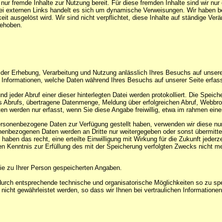
 nur fremde Inhalte zur Nutzung bereit. Für diese fremden Inhalte sind wir nu
i externen Links handelt es sich um dynamische Verweisungen. Wir haben bei 
hkeit ausgelöst wird. Wir sind nicht verpflichtet, diese Inhalte auf ständige V
gehoben.
der Erhebung, Verarbeitung und Nutzung anlässlich Ihres Besuchs auf unsere
 Informationen, welche Daten während Ihres Besuchs auf unserer Seite erfass
nd jeder Abruf einer dieser hinterlegten Datei werden protokolliert. Die Spe
es Abrufs, übertragene Datenmenge, Meldung über erfolgreichen Abruf, Webb
n werden nur erfasst, wenn Sie diese Angabe freiwillig, etwa im rahmen eine
sonenbezogene Daten zur Verfügung gestellt haben, verwenden wir diese nur 
onenbezogenen Daten werden an Dritte nur weitergegeben oder sonst übermittel
haben das recht, eine erteilte Einwilligung mit Wirkung für die Zukunft jede
ren Kenntnis zur Erfüllung des mit der Speicherung verfolgten Zwecks nicht m
 die zu Ihrer Person gespeicherten Angaben.
h entsprechende technische und organisatorische Möglichkeiten so zu speich
 nicht gewährleistet werden, so dass wir Ihnen bei vertraulichen Informatio