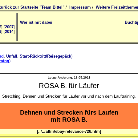
zurück zur Startseite "Team Bittel"
/
Impressum
/
Weitere Freizeittheme
Wer ist mit dabei
Buchti
6
]
[
2007
]
3
] [
2014
]
nd
,
Unfall
,
Start-Rücktritt/Reisegepäck
)
oming
)
Letzte Änderung:
16.05.2013
ROSA B. für Läufer
Stretching, Dehnen und Strecken für Läufer vor und nach dem Lauftraining.
Dehnen und Strecken fürs Laufen
mit ROSA B.
[../../affili/ebay-relevance-728.htm]