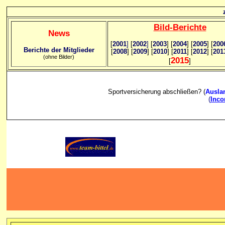
Bild
-B
erichte
News
[
2001
]
[
2002
]
[
2003
] [
2004
] [
2005
] [
200
Berichte der Mitglieder
[
2008
] [
2009
] [
2010
] [
2011
] [
2012
] [
201
(ohne Bilder)
2015
[
]
Sportversicherung abschließen? (
Ausla
(
Inc