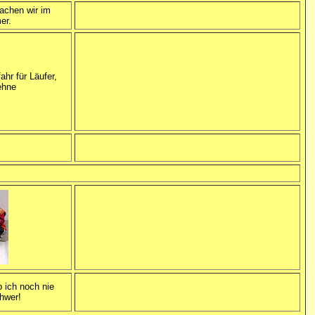
achen wir im
er.
hr für Läufer,
ehne
b ich noch nie
hwer!