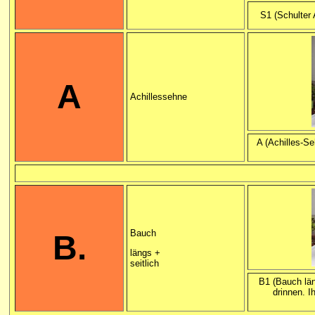
S1 (Schulter 
A
Achillessehne
A (Achilles-S
Bauch
B.
längs +
seitlich
B1 (Bauch lä
drinnen. I