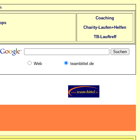
n
Coaching
pps
Charity-Laufen+Helfen
TB-Lauftreff
Web
teambittel.de