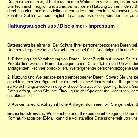
Durch externe Links, d.h. die auf andere Webseiten verweisen, halten wir
uns technisch möglich und zumutbar ist, deren Nutzung zu verhindern. Be
durch ihn eine mögliche zivilrechtliche oder strafrechtliche Verantwortlic
könnten. Sollten wir nachträglich derartiges feststellen, wird der Link auf
Haftungsausschluss / Disclaimer
-
Impressum
Datenschutzbelehrung
: Der Schutz Ihrer personenbezogenen Daten bei 
Rahmen der gesetzlichen Vorschriften geschützt. Nachfolgend finden Sie
1. Erhebung und Verarbeitung von Daten: Jeder Zugriff auf unsere Seite u
Protokolliert werden: Name der abgerufenen Datei, Datum und Uhrzeit d
anfragenden Rechner protokolliert. Weitergehende personenbezogene Date
2. Nutzung und Weitergabe personenbezogener Daten: Soweit Sie uns per
geschlossener Verträge und für die technische Administration. Ihre pers
zu Abrechnungszwecken nötig wird oder Sie zuvor eingewilligt haben. Sie 
Daten erfolgt, wenn Sie Ihre Einwilligung der Speicherung widerrufen, de
unzulässig ist.
3. Auskunftsrecht: Auf schriftliche Anfrage informieren wir Sie gern über
Sicherheitshinweis:
Wir bemühen uns, Ihre personenbezogenen Daten durc
Kommunikation per E-Mail kann die vollständige Datensicherheit von uns