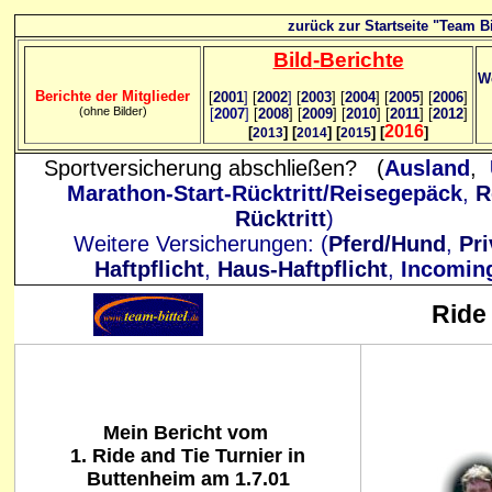
zurück zur Startseite "Team Bi
Bild
-B
erichte
We
Berichte der Mitglieder
[
2001
]
[
2002
]
[
2003
] [
2004
] [
2005
] [
2006
]
(ohne Bilder)
[
2007
]
[
2008
] [
2009
] [
2010
] [
2011
] [
2012
]
2016
[
] [
] [
] [
]
2013
2014
2015
Sportversicherung abschließen? (
Ausland
,
Marathon-Start-Rücktritt/Reisegepäck
,
R
Rücktritt
)
Weitere Versicherungen: (
Pferd/Hund
,
Pri
Haftpflicht
,
Haus-Haftpflicht
,
Incomin
Ride
Mein Bericht vom
1. Ride and Tie Turnier in
Buttenheim am 1.7.01