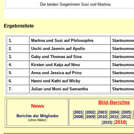
Die beiden Siegerinnen Susi und Martina.
Ergebnisliste
1.
Martina und Susi auf Philosophie
Startnumme
2.
Uschi und Jasmin auf Apollo
Startnumme
3.
Gaby und Thomas auf Sina
Startnumme
4.
Kirsten und Katja auf Nino
Startnumme
5.
Anna und Jessica auf Prinz
Startnumme
6.
Hanni und Kathi auf Wicky
Startnumme
7.
Julian und Moni auf Samantha
Startnumme
Bild
-B
erichte
News
[
2001
]
[
2002
]
[
2003
] [
2004
] [
2005
] [
Berichte der Mitglieder
[
2008
] [
2009
] [
2010
] [
2011
] [
2012
] [
(ohne Bilder)
2016
[
2015
] [
]