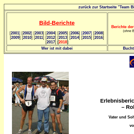
zurück zur Startseite "Team Bi
Bild
-B
erichte
Berichte der
(ohne B
[
2001
]
[
2002
]
[
2003
] [
2004
] [
2005
] [
2006
]
[
2007
]
[
2008
]
[
2009
] [
2010
] [
2011
] [
2012
] [
2013
] [
2014
] [
2015
] [
2016
]
[
2017
]
[
2018
]
Wer ist mit dabei
Bucht
Erlebnisberi
– Ro
Vater und So
vo