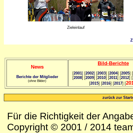
Zieleinlauf
Z
Bild
-B
erichte
News
[
2001
]
[
2002
]
[
2003
] [
2004
] [
2005
] [
Berichte der Mitglieder
[
2008
] [
2009
] [
2010
] [
2011
] [
2012
] [
(ohne Bilder)
20
[
2015
] [
2016
] [
2017
] [
zurück zur Starts
Für die Richtigkeit der Anga
Copyright © 2001 / 2014 team