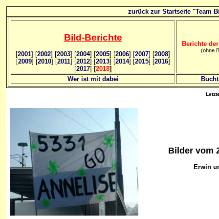
zurück zur Startseite "Team Bi
Bild
-B
erichte
Berichte der
(ohne B
[
2001
]
[
2002
]
[
2003
] [
2004
] [
2005
] [
2006
]
[
2007
]
[
2008
]
[
2009
] [
2010
] [
2011
] [
2012
] [
2013
] [
2014
] [
2015
] [
2016
]
[
2017
]
[
2018
]
Wer ist mit dabei
Bucht
Letzt
Bilder vom 
Erwin u