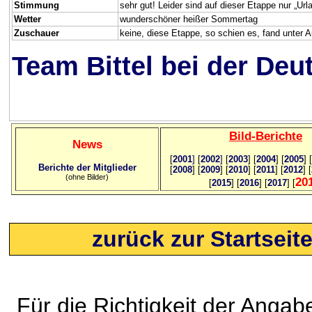
Stimmung
sehr gut! Leider sind auf dieser Etappe nur „U
Wetter
wunderschöner heißer Sommertag
Zuschauer
keine, diese Etappe, so schien es, fand unter A
Team Bittel bei der Deu
Bild
-B
erichte
News
[
2001
]
[
2002
]
[
2003
] [
2004
] [
2005
] [
Berichte der Mitglieder
[
2008
] [
2009
] [
2010
] [
2011
] [
2012
] [
(ohne Bilder)
20
[
2015
] [
2016
] [
2017
] [
zurück zur Startseit
Für die Richtigkeit der Anga