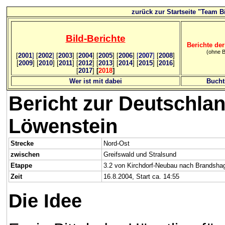
zurück zur Startseite "Team Bi
Bild
-B
erichte
Berichte der
(ohne B
[
2001
]
[
2002
]
[
2003
] [
2004
] [
2005
] [
2006
]
[
2007
]
[
2008
]
[
2009
] [
2010
] [
2011
] [
2012
] [
2013
] [
2014
] [
2015
] [
2016
]
[
2017
]
[
2018
]
Wer ist mit dabei
Bucht
Bericht zur Deutschlan
Löwenstein
Strecke
Nord-Ost
zwischen
Greifswald und Stralsund
Etappe
3.2 von Kirchdorf-Neubau nach Brandsha
Zeit
16.8.2004, Start ca. 14:55
Die Idee