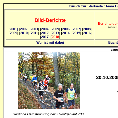
zurück zur Startseite "Team Bi
Bild
-B
erichte
Berichte der
(ohne B
[
2001
]
[
2002
]
[
2003
] [
2004
] [
2005
] [
2006
]
[
2007
]
[
2008
]
[
2009
] [
2010
] [
2011
] [
2012
] [
2013
] [
2014
] [
2015
] [
2016
]
[
2017
]
[
2018
]
Wer ist mit dabei
Bucht
Letzt
30.10.200
Herrliche Herbstimmung beim Röntgenlauf 2005