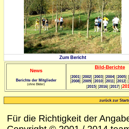
Zum Bericht
Bild
-B
erichte
News
[
2001
]
[
2002
]
[
2003
] [
2004
] [
2005
] [
Berichte der Mitglieder
[
2008
] [
2009
] [
2010
] [
2011
] [
2012
] [
(ohne Bilder)
20
[
2015
] [
2016
] [
2017
] [
zurück zur Starts
Für die Richtigkeit der Anga