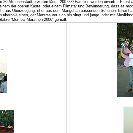
e 30-Millionenstadt erwarten lässt. 200.000 Familien werden erwartet. Es ist
inem der oberen Kaste, oder einem Filmstar und Bewunderung, dass es möglic
cht aus Überzeugung, eher aus dem Mangel an passenden Schuhen. Einer hat e
Ich überhole einen, der Mantras vor sich hin singt und junge Inder mit Musik
e Glatze “Mumbai Marathon 2006” gemalt.