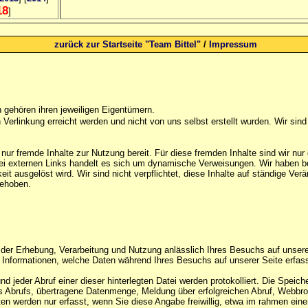
18
]
zurück zur Startseite "Team Bittel"
/
Impressum
gehören ihren jeweiligen Eigentümern.
Verlinkung erreicht werden und nicht von uns selbst erstellt wurden. Wir sind 
 nur fremde Inhalte zur Nutzung bereit. Für diese fremden Inhalte sind wir nu
i externen Links handelt es sich um dynamische Verweisungen. Wir haben bei 
hkeit ausgelöst wird. Wir sind nicht verpflichtet, diese Inhalte auf ständige V
gehoben.
der Erhebung, Verarbeitung und Nutzung anlässlich Ihres Besuchs auf unsere
 Informationen, welche Daten während Ihres Besuchs auf unserer Seite erfass
nd jeder Abruf einer dieser hinterlegten Datei werden protokolliert. Die Spe
es Abrufs, übertragene Datenmenge, Meldung über erfolgreichen Abruf, Webb
n werden nur erfasst, wenn Sie diese Angabe freiwillig, etwa im rahmen eine