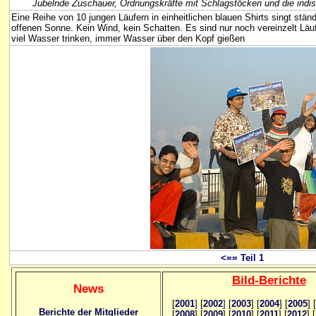
Jubelnde Zuschauer, Ordnungskräfte mit Schlagstöcken und die indis
Eine Reihe von 10 jungen Läufern in einheitlichen blauen Shirts singt stä
offenen Sonne. Kein Wind, kein Schatten. Es sind nur noch vereinzelt Läuf
viel Wasser trinken, immer Wasser über den Kopf gießen
<== Teil 1
Bild
-B
erichte
News
[
2001
]
[
2002
]
[
2003
] [
2004
] [
2005
] [
Berichte der Mitglieder
[
2008
] [
2009
] [
2010
] [
2011
] [
2012
] [