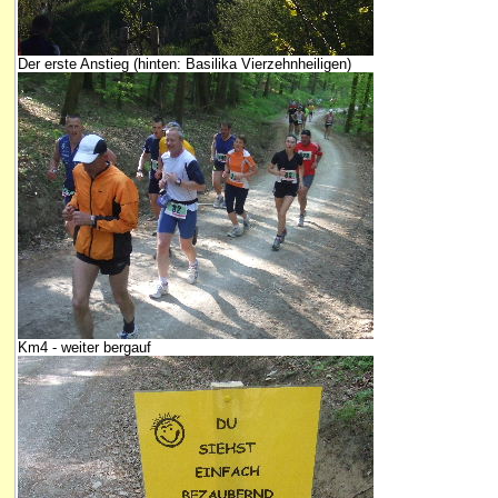
Der erste Anstieg (hinten: Basilika Vierzehnheiligen)
Km4 - weiter bergauf