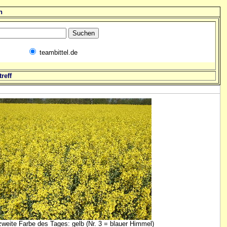
n
teambittel.de
reff
zweite Farbe des Tages: gelb (Nr. 3 = blauer Himmel)