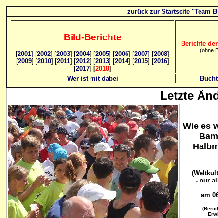
zurück zur Startseite "Team Bi
Bild
-B
erichte
Berichte der
(ohne B
[
2001
]
[
2002
]
[
2003
] [
2004
] [
2005
] [
2006
]
[
2007
]
[
2008
]
[
2009
] [
2010
] [
2011
] [
2012
] [
2013
] [
2014
] [
2015
] [
2016
]
[
2017
]
[
2018
]
Wer ist mit dabei
Bucht
Letzte Än
Wie es w
Bam
Halbm
(Weltkul
- nur al
am 06
(Beric
Erwi