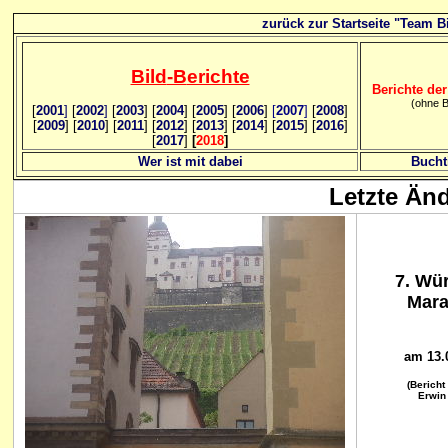
zurück zur Startseite "Team Bi
Bild
-B
erichte
Berichte der
(ohne B
[
2001
]
[
2002
]
[
2003
] [
2004
] [
2005
] [
2006
]
[
2007
]
[
2008
]
[
2009
] [
2010
] [
2011
] [
2012
] [
2013
] [
2014
] [
2015
] [
2016
]
[
2017
]
[
2018
]
Wer ist mit dabei
Bucht
Letzte Än
7. Wü
Mara
am 13.
(Bericht
Erwin 