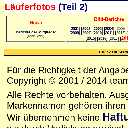
Läuferfotos
(Teil 2)
Bild
-B
erichte
News
[
2001
]
[
2002
]
[
2003
] [
2004
] [
2005
] [
Berichte der Mitglieder
[
2008
] [
2009
] [
2010
] [
2011
] [
2012
] [
(ohne Bilder)
20
[
2015
] [
2016
] [
2017
] [
zurück zur Starts
Für die Richtigkeit der Anga
Copyright © 2001 / 2014 team
Alle Rechte vorbehalten. Au
Markennamen gehören ihren j
Haft
Wir übernehmen keine