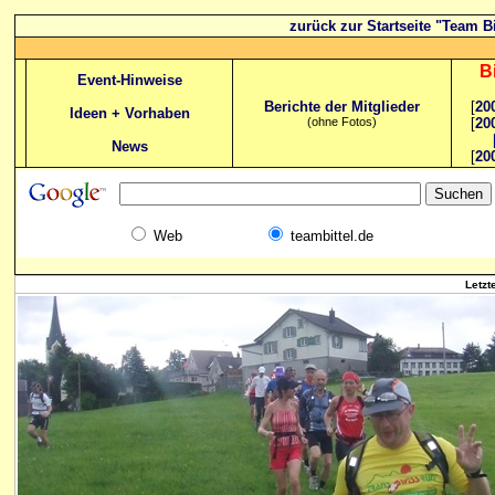
zurück zur Startseite "Team Bi
B
Event-Hinweise
Berichte der Mitglieder
[
20
Ideen + Vorhaben
(ohne Fotos)
[
20
News
[
20
Web
teambittel.de
Letzt