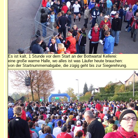
Es ist kalt, 1 Stunde vor dem Start an der Bottwartal Kellerei:
eine große warme Halle, wo alles ist was Läufer heute brauchen:
von der Startnummernabgabe, die zügig geht bis zur Siegerehrung.