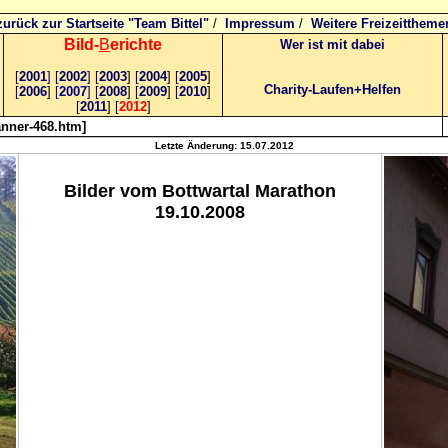
zurück zur Startseite "Team Bittel"
/
Impressum
/
Weitere Freizeittheme
Bild
-
B
erichte
Wer ist mit dabei
[
2001
]
[
2002
]
[
2003
] [
2004
] [
2005
]
Charity-Laufen+Helfen
[
2006
]
[
2007
]
[
2008
] [
2009
] [
2010
]
[
2011
] [
2012
]
anner-468.htm]
Letzte Änderung:
15.07.2012
Bilder vom Bottwartal Marathon
19.10.2008