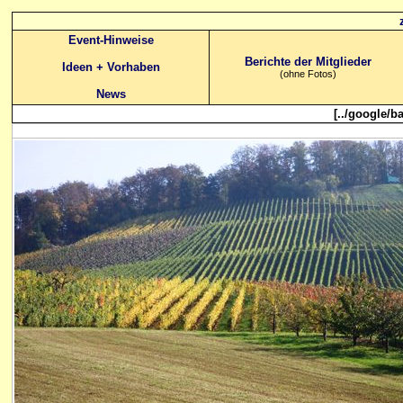
Event-Hinweise
Berichte der Mitglieder
Ideen + Vorhaben
(ohne Fotos)
News
[../google/b