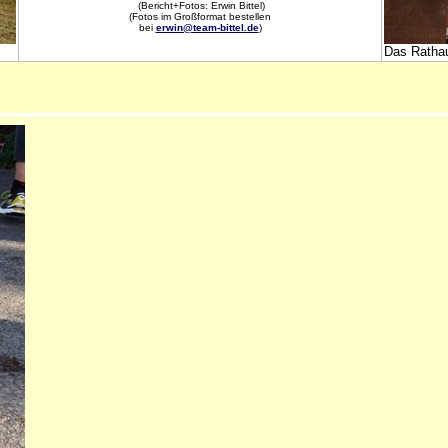
(Bericht+Fotos: Erwin Bittel)
(Fotos im Großformat bestellen
bei
erwin@team-bittel.de
)
Das Rathau