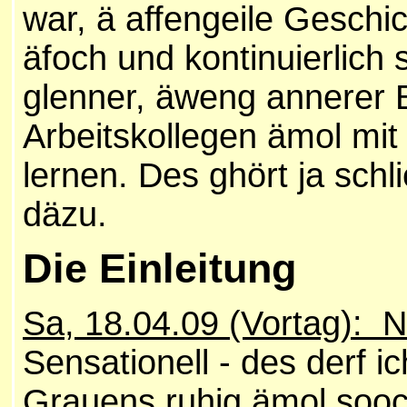
war, ä affengeile Geschic
äfoch und kontinuierlich
glenner, äweng annerer 
Arbeitskollegen ämol mi
lernen. Des ghört ja schl
däzu.
Die Einleitung
Sa, 18.04.09 (Vortag): 
Sensationell - des derf 
Grauens ruhig ämol sooch