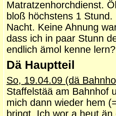
Matratzenhorchdienst. Ö
bloß höchstens 1 Stund. 
Nacht. Keine Ahnung wa
dass ich in paar Stunn d
endlich ämol kenne lern?
Dä Hauptteil
So, 19.04.09 (dä Bahnho
Staffelstää am Bahnhof u
mich dann wieder hem (=
bringt. Ich wor a heut än