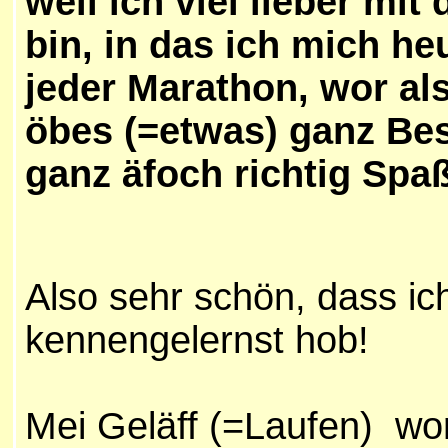
weil ich viel lieber mi
bin, in das ich mich he
jeder Marathon, wor al
öbes (=etwas) ganz Be
ganz äfoch richtig Spaß
Also sehr schön, dass ic
kennengelernst hob!
Mei Geläff (=Laufen) wor