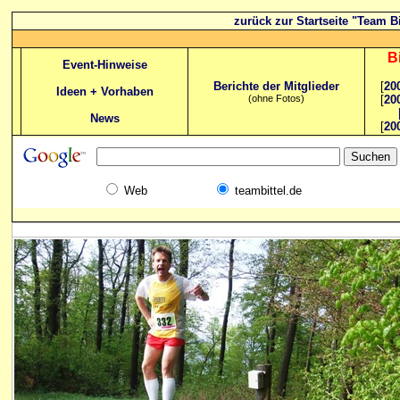
zurück zur Startseite "Team Bi
B
Event-Hinweise
Berichte der Mitglieder
[
20
Ideen + Vorhaben
(ohne Fotos)
[
20
News
[
20
Web
teambittel.de